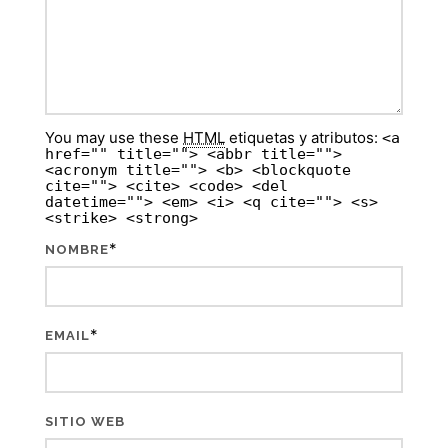
You may use these
HTML
etiquetas y atributos:
<a
href="" title=""> <abbr title="">
<acronym title=""> <b> <blockquote
cite=""> <cite> <code> <del
datetime=""> <em> <i> <q cite=""> <s>
<strike> <strong>
*
NOMBRE
*
EMAIL
SITIO WEB