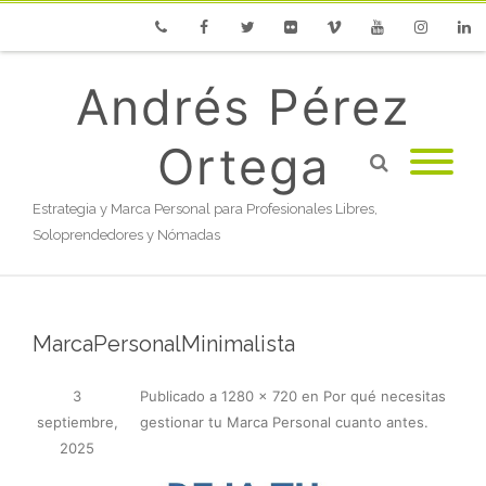
Phone
Facebook
Twitter
Flickr
Vimeo
Youtube
Instagram
Linke
Andrés Pérez
Ortega
Estrategia y Marca Personal para Profesionales Libres,
Soloprendedores y Nómadas
MarcaPersonalMinimalista
3
Publicado
a
1280 × 720
en
Por qué necesitas
septiembre,
gestionar tu Marca Personal cuanto antes
.
2025