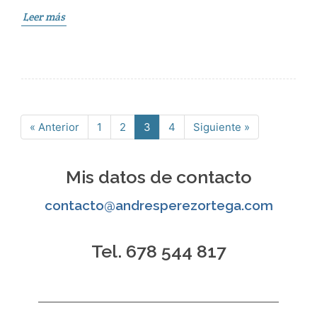
Leer más
« Anterior
1
2
3
4
Siguiente »
Página
Página
Página
Página
Mis datos de contacto
contacto@andresperezortega.com
Tel. 678 544 817