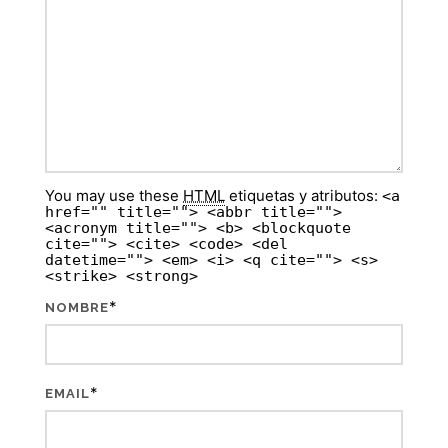
You may use these
HTML
etiquetas y atributos:
<a
href="" title=""> <abbr title="">
<acronym title=""> <b> <blockquote
cite=""> <cite> <code> <del
datetime=""> <em> <i> <q cite=""> <s>
<strike> <strong>
*
NOMBRE
*
EMAIL