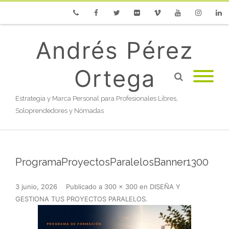
Phone
Facebook
Twitter
Flickr
Vimeo
Youtube
Instagram
Linke
Andrés Pérez
Ortega
Estrategia y Marca Personal para Profesionales Libres,
Soloprendedores y Nómadas
ProgramaProyectosParalelosBanner1300
3 junio, 2026
Publicado
a
300 × 300
en
DISEÑA Y
GESTIONA TUS PROYECTOS PARALELOS
.