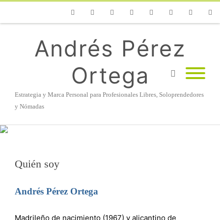
Phone
Facebook
Twitter
Flickr
Vimeo
Youtube
Instagram
Linke
Andrés Pérez
Ortega
Estrategia y Marca Personal para Profesionales Libres, Soloprendedores
y Nómadas
Quién soy
Andrés Pérez Ortega
Madrileño de nacimiento (1967) y alicantino de