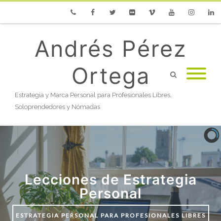
Phone
Facebook
Twitter
Flickr
Vimeo
Youtube
Instagram
Linke
Andrés Pérez
Ortega
Estrategia y Marca Personal para Profesionales Libres,
Soloprendedores y Nómadas
Lecciones de Estrategia
Personal
ESTRATEGIA PERSONAL PARA PROFESIONALES LIBRES