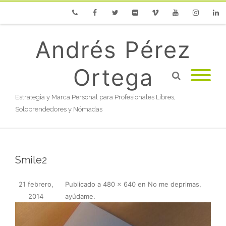
Phone
Facebook
Twitter
Flickr
Vimeo
Youtube
Instagram
Linke
Andrés Pérez
Ortega
Estrategia y Marca Personal para Profesionales Libres,
Soloprendedores y Nómadas
Smile2
21 febrero,
Publicado
a
480 × 640
en
No me deprimas,
2014
ayúdame
.