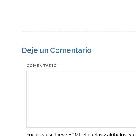
Deje un
Comentario
COMENTARIO
You may use these
HTML
etiquetas y atributos:
<a