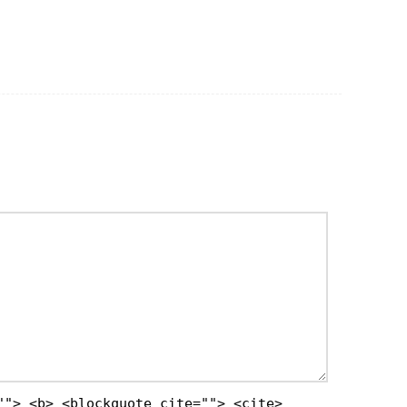
""> <b> <blockquote cite=""> <cite>