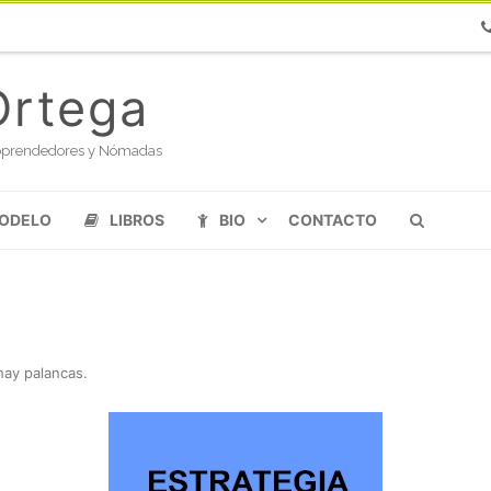
Ph
Ortega
oloprendedores y Nómadas
MODELO
LIBROS
BIO
CONTACTO
hay palancas
.