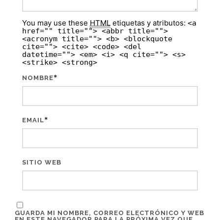
You may use these
HTML
etiquetas y atributos:
<a
href="" title=""> <abbr title="">
<acronym title=""> <b> <blockquote
cite=""> <cite> <code> <del
datetime=""> <em> <i> <q cite=""> <s>
<strike> <strong>
*
NOMBRE
*
EMAIL
SITIO WEB
GUARDA MI NOMBRE, CORREO ELECTRÓNICO Y WEB
EN ESTE NAVEGADOR PARA LA PRÓXIMA VEZ QUE