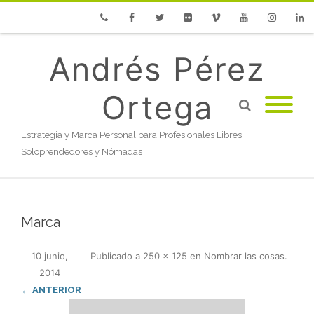
Phone
Facebook
Twitter
Flickr
Vimeo
Youtube
Instagram
Linke
Andrés Pérez
Ortega
Estrategia y Marca Personal para Profesionales Libres,
Soloprendedores y Nómadas
Marca
10 junio,
Publicado
a
250 × 125
en
Nombrar las cosas
.
2014
← ANTERIOR