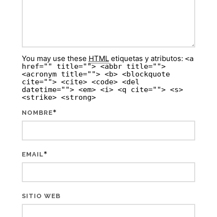
You may use these
HTML
etiquetas y atributos:
<a
href="" title=""> <abbr title="">
<acronym title=""> <b> <blockquote
cite=""> <cite> <code> <del
datetime=""> <em> <i> <q cite=""> <s>
<strike> <strong>
*
NOMBRE
*
EMAIL
SITIO WEB