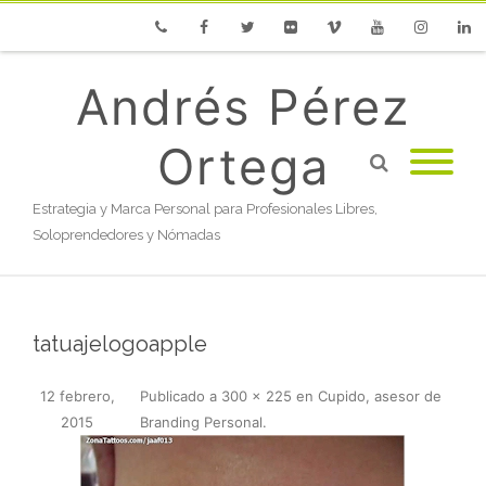
Phone
Facebook
Twitter
Flickr
Vimeo
Youtube
Instagram
Linke
Andrés Pérez
Ortega
Estrategia y Marca Personal para Profesionales Libres,
Soloprendedores y Nómadas
tatuajelogoapple
12 febrero,
Publicado
a
300 × 225
en
Cupido, asesor de
2015
Branding Personal
.