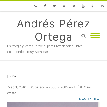
Phone
Facebook
Twitter
Flickr
Vimeo
Youtube
Instagram
Linke
Andrés Pérez
Ortega
Estrategia y Marca Personal para Profesionales Libres,
Soloprendedores y Nómadas
pasa
5 abril, 2016
Publicado
a
2036 × 2085
en
El ÉXITO no
existe
.
SIGUIENTE →