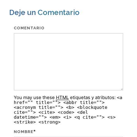
Deje un
Comentario
COMENTARIO
You may use these
HTML
etiquetas y atributos:
<a
href="" title=""> <abbr title="">
<acronym title=""> <b> <blockquote
cite=""> <cite> <code> <del
datetime=""> <em> <i> <q cite=""> <s>
<strike> <strong>
*
NOMBRE