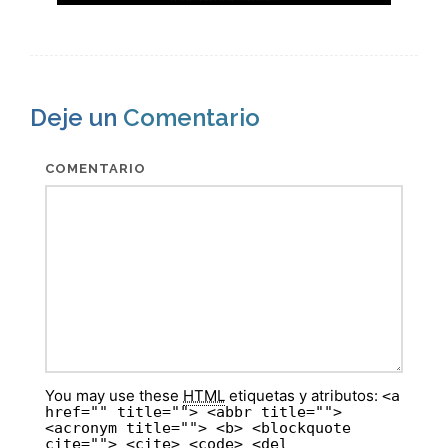
Deje un
Comentario
COMENTARIO
You may use these
HTML
etiquetas y atributos:
<a
href="" title=""> <abbr title="">
<acronym title=""> <b> <blockquote
cite=""> <cite> <code> <del