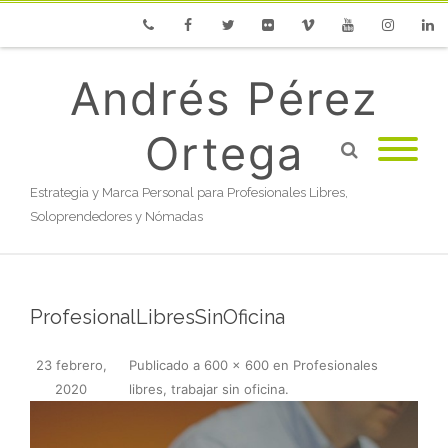
Phone
Facebook
Twitter
Flickr
Vimeo
Youtube
Instagram
Linke
Andrés Pérez
Ortega
Estrategia y Marca Personal para Profesionales Libres,
Soloprendedores y Nómadas
ProfesionalLibresSinOficina
23 febrero,
Publicado
a
600 × 600
en
Profesionales
2020
libres, trabajar sin oficina
.