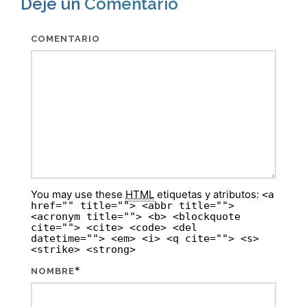
Deje un
Comentario
COMENTARIO
You may use these
HTML
etiquetas y atributos:
<a
href="" title=""> <abbr title="">
<acronym title=""> <b> <blockquote
cite=""> <cite> <code> <del
datetime=""> <em> <i> <q cite=""> <s>
<strike> <strong>
*
NOMBRE