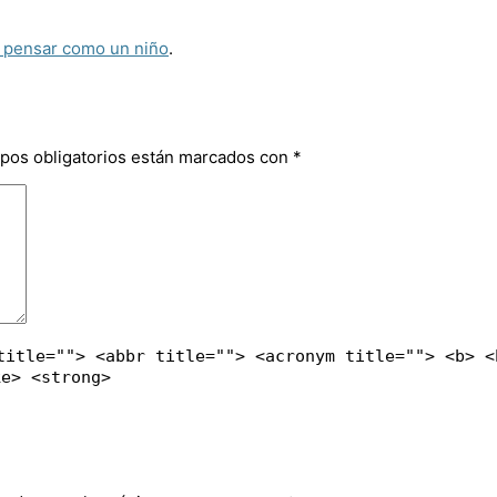
a pensar como un niño
.
pos obligatorios están marcados con
*
title=""> <abbr title=""> <acronym title=""> <b> <
ke> <strong>