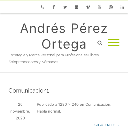
Phone
Facebook
Twitter
Flickr
Vimeo
Youtube
Instagram
Linke
Andrés Pérez
Ortega
Estrategia y Marca Personal para Profesionales Libres,
Soloprendedores y Nómadas
Comunicacion1
26
Publicado
a
1280 × 240
en
Comunicación.
noviembre,
Habla normal
.
2020
SIGUIENTE →