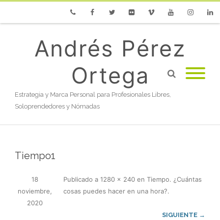
Phone
Facebook
Twitter
Flickr
Vimeo
Youtube
Instagram
Linke
Andrés Pérez
Ortega
Estrategia y Marca Personal para Profesionales Libres,
Soloprendedores y Nómadas
Tiempo1
18
Publicado
a
1280 × 240
en
Tiempo. ¿Cuántas
noviembre,
cosas puedes hacer en una hora?
.
2020
SIGUIENTE →