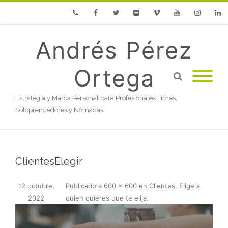
Phone
Facebook
Twitter
Flickr
Vimeo
Youtube
Instagram
Linke
Andrés Pérez
Ortega
Estrategia y Marca Personal para Profesionales Libres,
Soloprendedores y Nómadas
ClientesElegir
12 octubre,
Publicado
a
600 × 600
en
Clientes. Elige a
2022
quien quieres que te elija
.