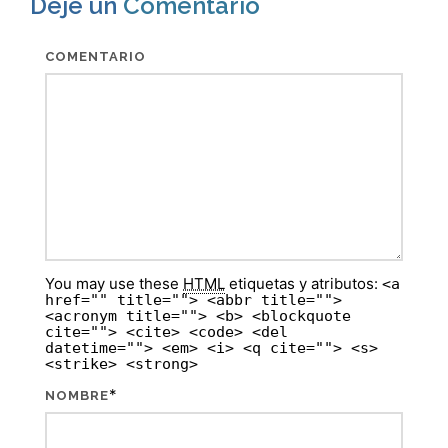
Deje un
Comentario
COMENTARIO
You may use these
HTML
etiquetas y atributos:
<a
href="" title=""> <abbr title="">
<acronym title=""> <b> <blockquote
cite=""> <cite> <code> <del
datetime=""> <em> <i> <q cite=""> <s>
<strike> <strong>
*
NOMBRE