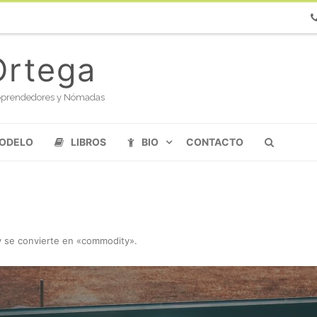
Ph
Ortega
oloprendedores y Nómadas
MODELO
LIBROS
BIO
CONTACTO
y se convierte en «commodity»
.