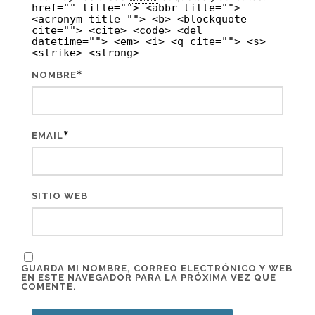
href="" title=""> <abbr title="">
<acronym title=""> <b> <blockquote
cite=""> <cite> <code> <del
datetime=""> <em> <i> <q cite=""> <s>
<strike> <strong>
*
NOMBRE
*
EMAIL
SITIO WEB
GUARDA MI NOMBRE, CORREO ELECTRÓNICO Y WEB
EN ESTE NAVEGADOR PARA LA PRÓXIMA VEZ QUE
COMENTE.