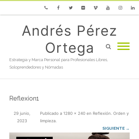
Phone
Facebook
Twitter
Flickr
Vimeo
Youtube
Instagram
Linke
Andrés Pérez
Ortega
Estrategia y Marca Personal para Profesionales Libres,
Soloprendedores y Nómadas
Reflexion1
29 junio,
Publicado
a
1280 × 240
en
Reflexión. Orden y
2023
limpieza
.
SIGUIENTE →