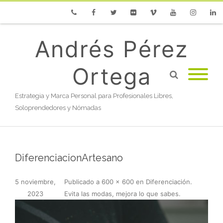
Phone
Facebook
Twitter
Flickr
Vimeo
Youtube
Instagram
Linke
Andrés Pérez
Ortega
Estrategia y Marca Personal para Profesionales Libres,
Soloprendedores y Nómadas
DiferenciacionArtesano
5 noviembre,
Publicado
a
600 × 600
en
Diferenciación.
2023
Evita las modas, mejora lo que sabes
.