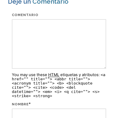
Deje un
Comentario
COMENTARIO
You may use these
HTML
etiquetas y atributos:
<a
href="" title=""> <abbr title="">
<acronym title=""> <b> <blockquote
cite=""> <cite> <code> <del
datetime=""> <em> <i> <q cite=""> <s>
<strike> <strong>
*
NOMBRE