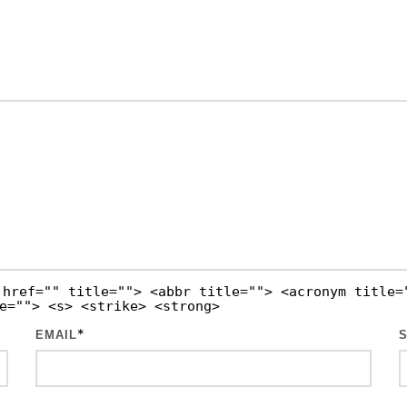
 href="" title=""> <abbr title=""> <acronym title=
e=""> <s> <strike> <strong>
*
EMAIL
S