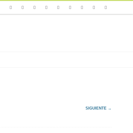
one
Facebook
Twitter
Flickr
Vimeo
Youtube
Instagram
Linkedin
Email
RSS
SIGUIENTE →