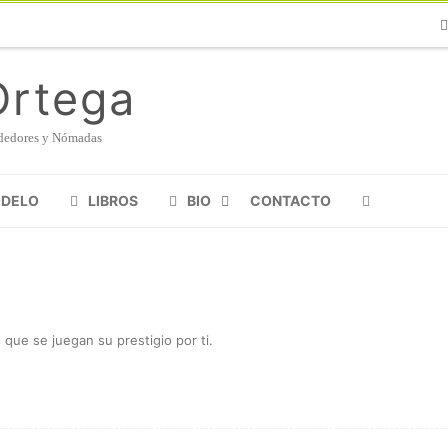
Ph
Ortega
endedores y Nómadas
ODELO
LIBROS
BIO
CONTACTO
MANIFIESTO SHERPA
 que se juegan su prestigio por ti
.