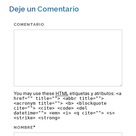
Deje un
Comentario
COMENTARIO
You may use these
HTML
etiquetas y atributos:
<a
href="" title=""> <abbr title="">
<acronym title=""> <b> <blockquote
cite=""> <cite> <code> <del
datetime=""> <em> <i> <q cite=""> <s>
<strike> <strong>
*
NOMBRE