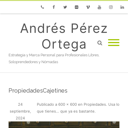
Phone
Facebook
Twitter
Flickr
Vimeo
Youtube
Instagram
Linke
Andrés Pérez
Ortega
Estrategia y Marca Personal para Profesionales Libres,
Soloprendedores y Nómadas
PropiedadesCajetines
24
Publicado
a
600 × 600
en
Propiedades. Usa lo
septiembre,
que tienes… que ya es bastante
.
2024