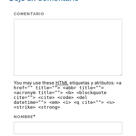
COMENTARIO
You may use these
HTML
etiquetas y atributos:
<a
href="" title=""> <abbr title="">
<acronym title=""> <b> <blockquote
cite=""> <cite> <code> <del
datetime=""> <em> <i> <q cite=""> <s>
<strike> <strong>
*
NOMBRE