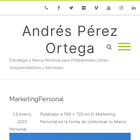
Phone
Facebook
Twitter
Flickr
Vimeo
Youtube
Instagram
Linke
Andrés Pérez
Ortega
Estrategia y Marca Personal para Profesionales Libres,
Soloprendedores y Nómadas
MarketingPersonal
23 enero,
Publicado
a
790 × 720
en
El Marketing
2025
Personal es la forma de comunicar tu Marca
Personal
.