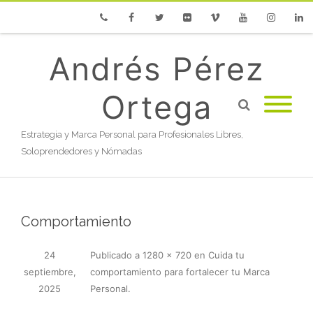
Phone
Facebook
Twitter
Flickr
Vimeo
Youtube
Instagram
Linke
Andrés Pérez
Ortega
Estrategia y Marca Personal para Profesionales Libres,
Soloprendedores y Nómadas
Comportamiento
24
Publicado
a
1280 × 720
en
Cuida tu
septiembre,
comportamiento para fortalecer tu Marca
2025
Personal
.