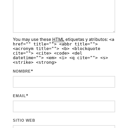
You may use these
HTML
etiquetas y atributos:
<a
href="" title=""> <abbr title="">
<acronym title=""> <b> <blockquote
cite=""> <cite> <code> <del
datetime=""> <em> <i> <q cite=""> <s>
<strike> <strong>
*
NOMBRE
*
EMAIL
SITIO WEB