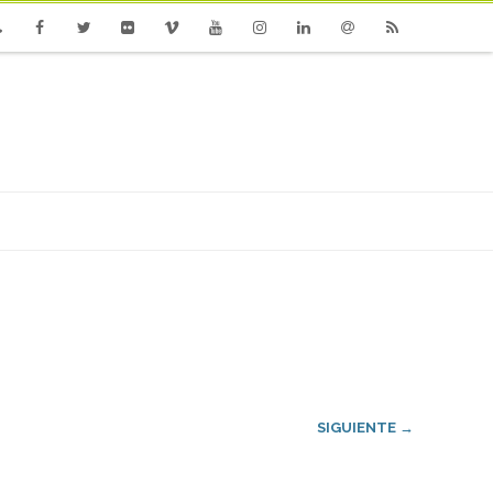
one
Facebook
Twitter
Flickr
Vimeo
Youtube
Instagram
Linkedin
Email
RSS
SIGUIENTE →