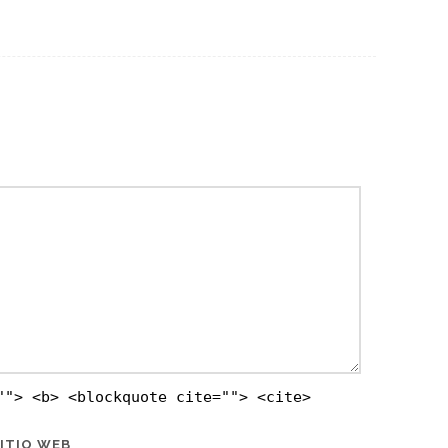
""> <b> <blockquote cite=""> <cite>
ITIO WEB