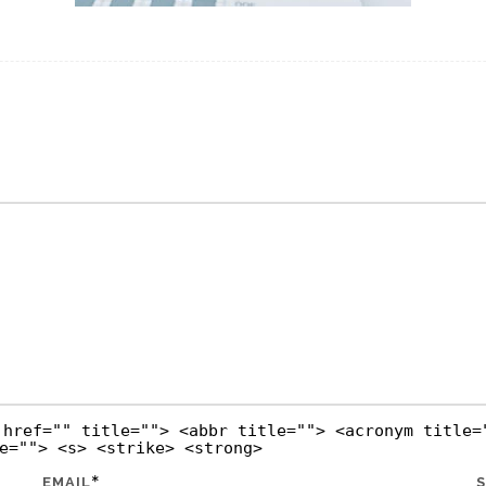
 href="" title=""> <abbr title=""> <acronym title=
e=""> <s> <strike> <strong>
*
EMAIL
S