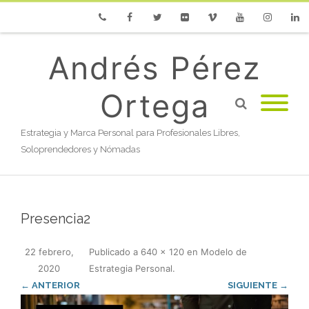
Phone
Facebook
Twitter
Flickr
Vimeo
Youtube
Instagram
Linke
Andrés Pérez
Ortega
Estrategia y Marca Personal para Profesionales Libres,
Soloprendedores y Nómadas
Presencia2
22 febrero,
Publicado
a
640 × 120
en
Modelo de
2020
Estrategia Personal
.
← ANTERIOR
SIGUIENTE →