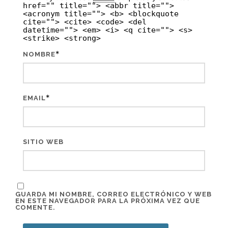
href="" title=""> <abbr title="">
<acronym title=""> <b> <blockquote
cite=""> <cite> <code> <del
datetime=""> <em> <i> <q cite=""> <s>
<strike> <strong>
*
NOMBRE
*
EMAIL
SITIO WEB
GUARDA MI NOMBRE, CORREO ELECTRÓNICO Y WEB
EN ESTE NAVEGADOR PARA LA PRÓXIMA VEZ QUE
COMENTE.