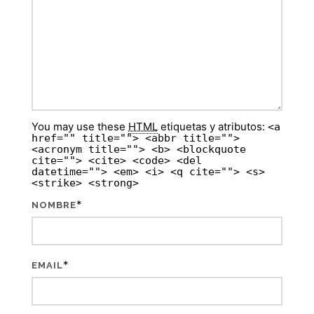
You may use these
HTML
etiquetas y atributos:
<a
href="" title=""> <abbr title="">
<acronym title=""> <b> <blockquote
cite=""> <cite> <code> <del
datetime=""> <em> <i> <q cite=""> <s>
<strike> <strong>
*
NOMBRE
*
EMAIL