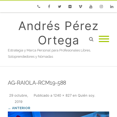
Phone
Facebook
Twitter
Flickr
Vimeo
Youtube
Instagram
Linke
Andrés Pérez
Ortega
Estrategia y Marca Personal para Profesionales Libres,
Soloprendedores y Nómadas
AG-RAIOLA-RCM19-588
29 octubre,
Publicado
a
1240 × 827
en
Quién soy
.
2019
← ANTERIOR