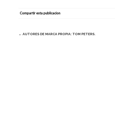
Compartir esta publicacion
Navegación
←
AUTORES DE MARCA PROPIA: TOM PETERS.
de
entradas