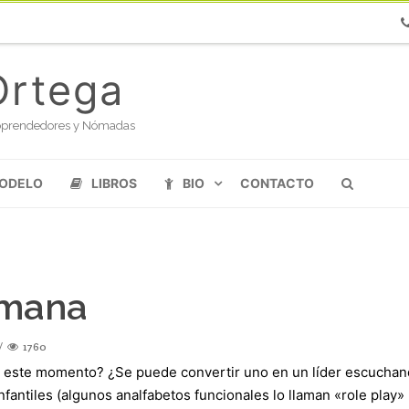
Ph
Ortega
oloprendedores y Nómadas
MODELO
LIBROS
BIO
CONTACTO
emana
1760
 este momento? ¿Se puede convertir uno en un líder escuchan
fantiles (algunos analfabetos funcionales lo llaman «role play»