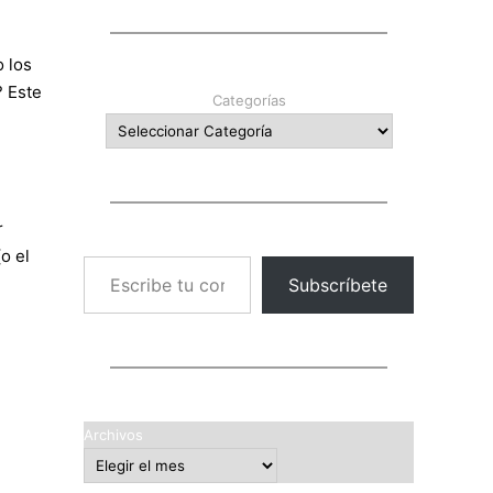
 los
? Este
Categorías
r
o el
Escribe tu correo electrónico…
Subscríbete
Archivos