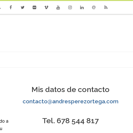
one
Facebook
Twitter
Flickr
Vimeo
Youtube
Instagram
Linkedin
Email
RSS
Mis datos de contacto
contacto@andresperezortega.com
Tel. 678 544 817
do a
 u