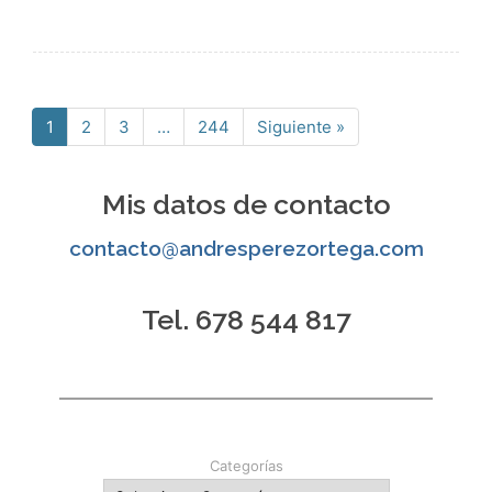
1
2
3
…
244
Siguiente »
Página
Página
Página
Página
Mis datos de contacto
contacto@andresperezortega.com
Tel. 678 544 817
Categorías