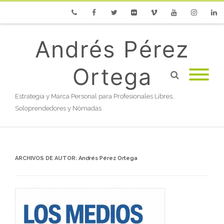
Phone
Facebook
Twitter
Flickr
Vimeo
Youtube
Instagram
Linke
Andrés Pérez
Ortega
Estrategia y Marca Personal para Profesionales Libres,
Soloprendedores y Nómadas
ARCHIVOS DE AUTOR:
Andrés Pérez Ortega