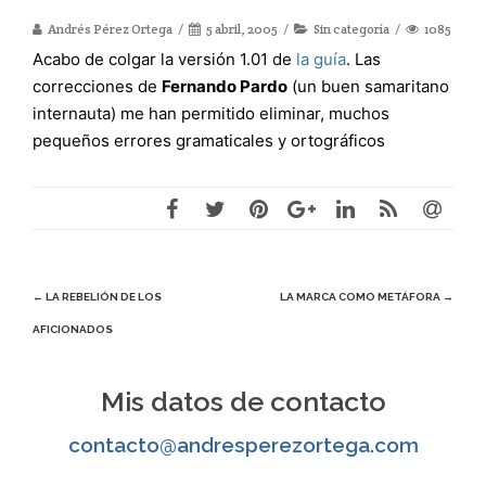
Andrés Pérez Ortega
5 abril, 2005
Sin categoría
1085
Acabo de colgar la versión 1.01 de
la guía
. Las
correcciones de
Fernando Pardo
(un buen samaritano
internauta) me han permitido eliminar, muchos
pequeños errores gramaticales y ortográficos
Navegación
←
LA REBELIÓN DE LOS
LA MARCA COMO METÁFORA
→
AFICIONADOS
de
entradas
Mis datos de contacto
contacto@andresperezortega.com