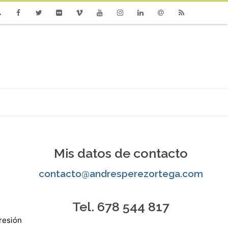
one
Facebook
Twitter
Flickr
Vimeo
Youtube
Instagram
Linkedin
Email
RSS
Mis datos de contacto
contacto@andresperezortega.com
Tel. 678 544 817
presión