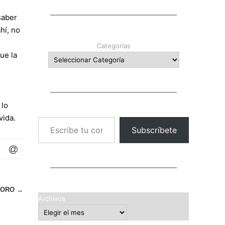
saber
hí, no
Categorías
ue la
 lo
Escribe tu correo electrónico…
vida.
Subscríbete
 ORO
→
Archivos