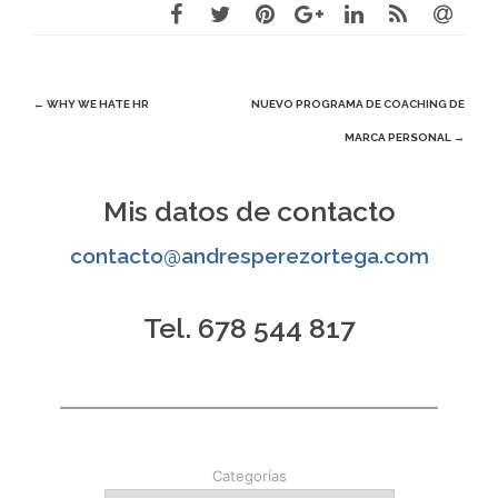
Navegación
←
WHY WE HATE HR
NUEVO PROGRAMA DE COACHING DE
MARCA PERSONAL
→
de
entradas
Mis datos de contacto
contacto@andresperezortega.com
Tel. 678 544 817
Categorías