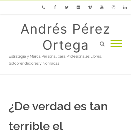
Phone
Facebook
Twitter
Flickr
Vimeo
Youtube
Instagram
Linke
Andrés Pérez
Ortega
Estrategia y Marca Personal para Profesionales Libres,
Soloprendedores y Nómadas
¿De verdad es tan
terrible el