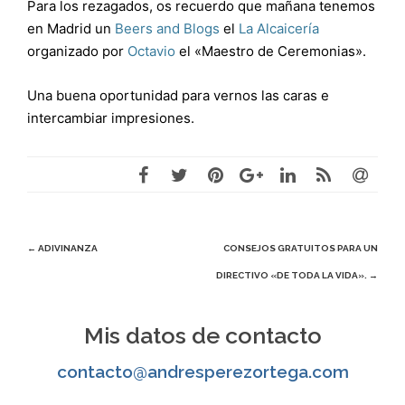
Para los rezagados, os recuerdo que mañana tenemos
en Madrid un
Beers and Blogs
el
La Alcaicería
organizado por
Octavio
el «Maestro de Ceremonias».
Una buena oportunidad para vernos las caras e
intercambiar impresiones.
Navegación
←
ADIVINANZA
CONSEJOS GRATUITOS PARA UN
DIRECTIVO «DE TODA LA VIDA».
→
de
entradas
Mis datos de contacto
contacto@andresperezortega.com