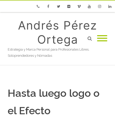
Phone
Facebook
Twitter
Flickr
Vimeo
Youtube
Instagram
Linke
Andrés Pérez
Ortega
Estrategia y Marca Personal para Profesionales Libres,
Soloprendedores y Nómadas
Hasta luego logo o
el Efecto