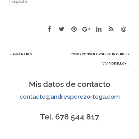
aspecto
Navegación
←
QUIÉN ERES
COMO CONVERTIRSE EN UN GURU (Y
VIVIR DE ELLO)
→
de
entradas
Mis datos de contacto
contacto@andresperezortega.com
Tel. 678 544 817