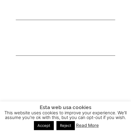
Esta web usa cookies
This website uses cookies to improve your experience. We'll
2015 - 2025 © Powered by
Theme-Vision
assume you're ok with this, but you can opt-out if you wish.
Read More
Accept
Reject