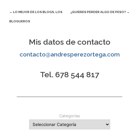
Navegación
←
LO MEJOR DE LOS BLOGS, LOS
¿QUIERES PERDER ALGO DE PESO?
→
BLOGUEROS
de
entradas
Mis datos de contacto
contacto@andresperezortega.com
Tel. 678 544 817
Categorías