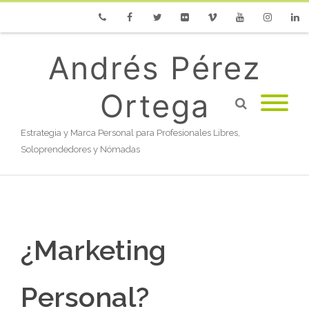
Phone
Facebook
Twitter
Flickr
Vimeo
Youtube
Instagram
Linke
Andrés Pérez
Ortega
Estrategia y Marca Personal para Profesionales Libres,
Soloprendedores y Nómadas
¿Marketing
Personal?