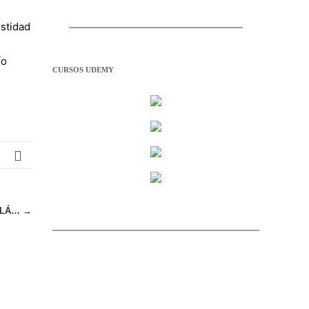
stidad
ío
CURSOS UDEMY
ALLÁ…
→