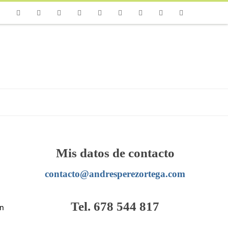
one
Facebook
Twitter
Flickr
Vimeo
Youtube
Instagram
Linkedin
Email
RSS
Mis datos de contacto
contacto@andresperezortega.com
Tel. 678 544 817
on