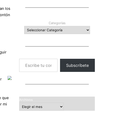
an los
montón
Categorías
guir
Escribe tu correo electrónico…
Subscríbete
r
e que
Archivos
r mi