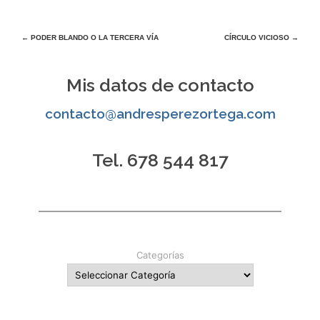
Navegación
←
PODER BLANDO O LA TERCERA VÍA
CÍRCULO VICIOSO
→
de
Mis datos de contacto
entradas
contacto@andresperezortega.com
Tel. 678 544 817
Categorías