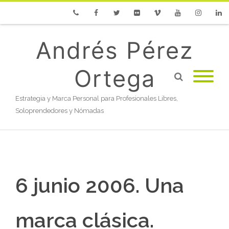
Phone
Facebook
Twitter
Flickr
Vimeo
Youtube
Instagram
Linke
Andrés Pérez
Ortega
Estrategia y Marca Personal para Profesionales Libres,
Soloprendedores y Nómadas
6 junio 2006. Una
marca clásica.