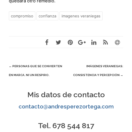
quedará otro remedio.
compromiso
confianza
imagenes veraniegas
Navegación
←
PERSONAS QUE SE CONVIERTEN
IMÁGENES VERANIEGAS:
EN MARCA. NI UN RESPIRO.
CONSISTENCIA Y PERCEPCIÓN
→
de
entradas
Mis datos de contacto
contacto@andresperezortega.com
Tel. 678 544 817