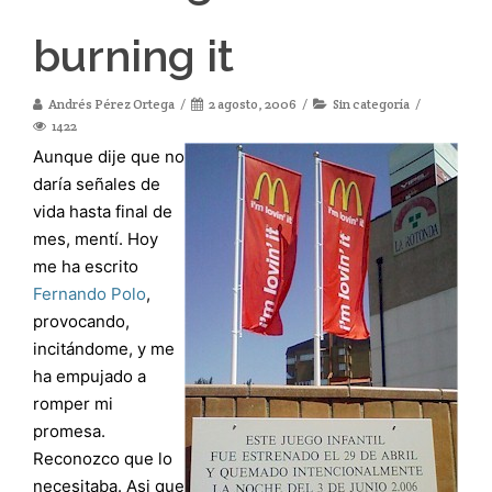
burning it
Andrés Pérez Ortega
2 agosto, 2006
Sin categoría
1422
Aunque dije que no
daría señales de
vida hasta final de
mes, mentí. Hoy
me ha escrito
Fernando Polo
,
provocando,
incitándome, y me
ha empujado a
romper mi
promesa.
Reconozco que lo
necesitaba. Asi que