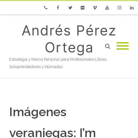
Phone
Facebook
Twitter
Flickr
Vimeo
Youtube
Instagram
Linke
Andrés Pérez
Ortega
Estrategia y Marca Personal para Profesionales Libres,
Soloprendedores y Nómadas
Imágenes
veraniegas: I’m