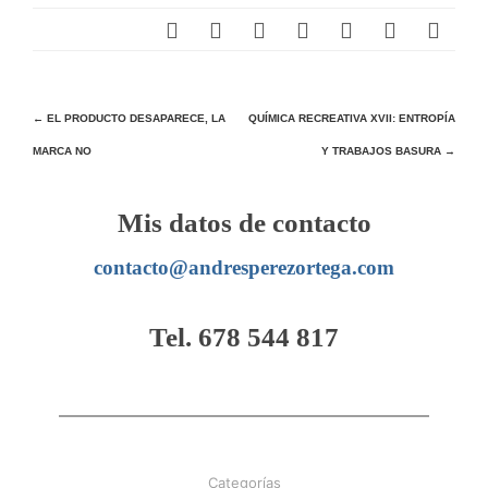
Navegación
←
EL PRODUCTO DESAPARECE, LA
QUÍMICA RECREATIVA XVII: ENTROPÍA
MARCA NO
Y TRABAJOS BASURA
→
de
entradas
Mis datos de contacto
contacto@andresperezortega.com
Tel. 678 544 817
Categorías