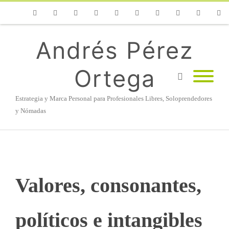
Phone
Facebook
Twitter
Flickr
Vimeo
Youtube
Instagram
Linkedin
Email
RSS
Andrés Pérez
Ortega
Estrategia y Marca Personal para Profesionales Libres, Soloprendedores
y Nómadas
Valores, consonantes,
políticos e intangibles