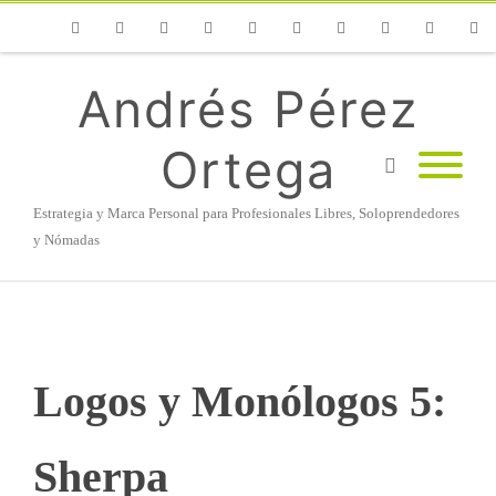
Phone
Facebook
Twitter
Flickr
Vimeo
Youtube
Instagram
Linkedin
Email
RSS
Andrés Pérez
Ortega
Estrategia y Marca Personal para Profesionales Libres, Soloprendedores
y Nómadas
Logos y Monólogos 5:
Sherpa