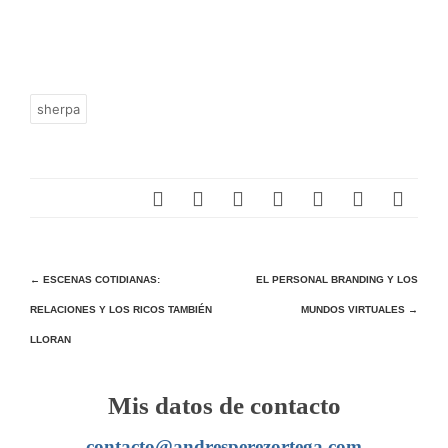
sherpa
Navegación
←
ESCENAS COTIDIANAS:
EL PERSONAL BRANDING Y LOS
RELACIONES Y LOS RICOS TAMBIÉN
MUNDOS VIRTUALES
→
de
LLORAN
entradas
Mis datos de contacto
contacto@andresperezortega.com