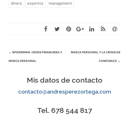
dinero
expertos
management
Navegación
←
SPIDERMAN, CRISIS FINANCIERA Y
MARCA PERSONAL Y LA CRISIS DE
MARCA PERSONAL
CONFIANZA
→
de
entradas
Mis datos de contacto
contacto@andresperezortega.com
Tel. 678 544 817