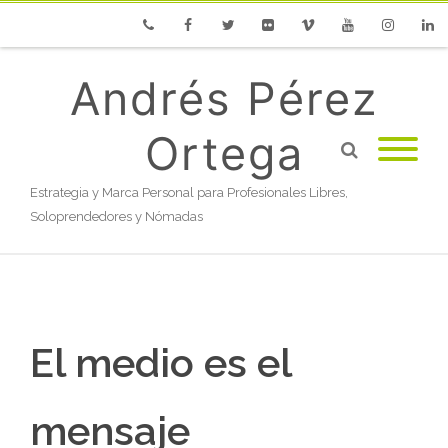
Phone
Facebook
Twitter
Flickr
Vimeo
Youtube
Instagram
Linke
Andrés Pérez
Ortega
Estrategia y Marca Personal para Profesionales Libres,
Soloprendedores y Nómadas
El medio es el
mensaje