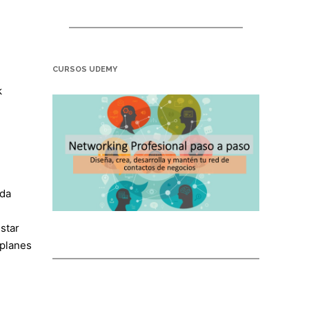
CURSOS UDEMY
k
ada
star
 planes