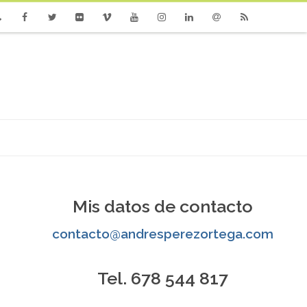
one
Facebook
Twitter
Flickr
Vimeo
Youtube
Instagram
Linkedin
Email
RSS
Mis datos de contacto
contacto@andresperezortega.com
Tel. 678 544 817