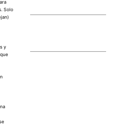
ara
s. Solo
jan)
s y
 que
un
e
una
se