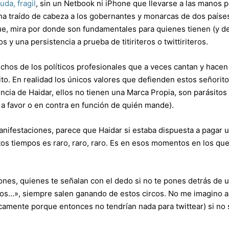
da, fragil
, sin un Netbook ni iPhone que llevarse a las manos p
 ha traído de cabeza a los gobernantes y monarcas de dos paíse
e, mira por donde son fundamentales para quienes tienen (y de
 y una persistencia a prueba de titiriteros o twittiriteros.
uchos de los políticos profesionales que a veces cantan y hacen
to. En realidad los únicos valores que defienden estos señorito
encia de Haidar, ellos no tienen una Marca Propia, son parásitos
 a favor o en contra en función de quién mande).
manifestaciones, parece que Haidar si estaba dispuesta a pagar 
tos tiempos es raro, raro, raro. Es en esos momentos en los qu
ones, quienes te señalan con el dedo si no te pones detrás de 
mos…», siempre salen ganando de estos circos. No me imagino a
amente porque entonces no tendrían nada para twittear) si no 