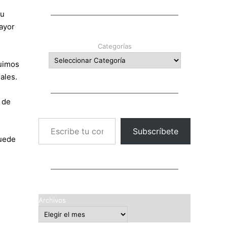
su
ayor
Categorías
tuimos
ales.
 de
Escribe tu correo electrónico…
Subscríbete
puede
Archivos