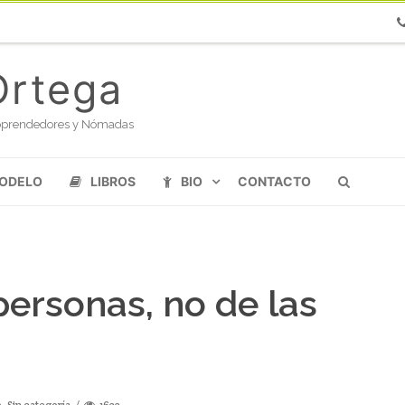
Ph
Ortega
oloprendedores y Nómadas
MODELO
LIBROS
BIO
CONTACTO
personas, no de las
o
,
Sin categoría
1622