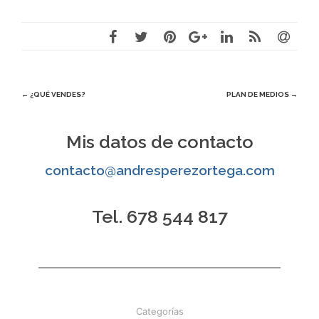
Navegación
←
¿QUÉ VENDES?
PLAN DE MEDIOS
→
de
Mis datos de contacto
entradas
contacto@andresperezortega.com
Tel. 678 544 817
Categorías