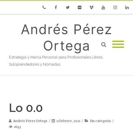
Phone
Facebook
Twitter
Flickr
Vimeo
Youtube
Instagram
Linke
Andrés Pérez
Ortega
Estrategia y Marca Personal para Profesionales Libres,
Soloprendedores y Nómadas
Lo 0.0
Andrés Pérez Ortega
11 febrero, 2011
Sin categoría
1693