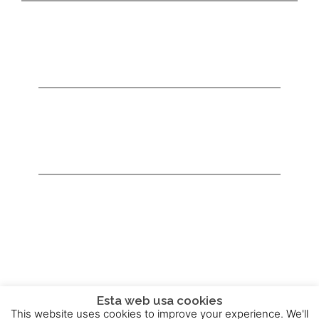
Esta web usa cookies
This website uses cookies to improve your experience. We'll
2015 - 2025 © Powered by
Theme-Vision