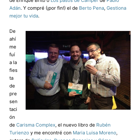
de Enrique Brito o
Los pasos de Camper
de
Pablo
Adán
. Y compré (¡por fin!) el de
Berto Pena
,
Gestiona
mejor tu vida
.
De
ahí
me
fuí
a la
fies
ta
de
pre
sen
taci
ón
de
Carisma Complex
, el nuevo libro de
Rubén
Turienzo
y me encontré con
Maria Luisa Moreno
,