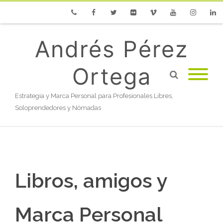
Phone
Facebook
Twitter
Flickr
Vimeo
Youtube
Instagram
Linke
Andrés Pérez
Ortega
Estrategia y Marca Personal para Profesionales Libres,
Soloprendedores y Nómadas
Libros, amigos y
Marca Personal