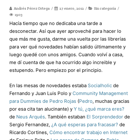
Andrés Pérez Ortega
27 enero, 2012
Sin categoría
1903
Hacía tiempo que no dedicaba una tarde a
desconectar. Así que ayer aproveché para hacer lo
que más me gusta, darme una vuelta por las librerías
para ver qué novedades habían salido últimamente y
luego quedé con unos amigos. Cuando volví a casa,
me dí cuenta de que ha ocurrido algo increible y
estupendo. Pero empiezo por el principio.
En las mesas de novedades estaba
Socialholic
de
Fernando y Juan Luis Polo y
Community Management
para Dummies de Pedro Rojas
(
Pedro
, muchas gracias
por esa cita tan alucinante) y
Y tú, ¿qué marca eres?
de
Neus Arqués
. También estaban
El Sorprendedor
de
Sergio Fernandez,
¿A qué esperas para fracasar?
de
Ricardo Cortines,
Cómo encontrar trabajo en Internet