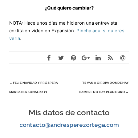
¿Qué quiero cambiar?
NOTA: Hace unos días me hicieron una entrevista
cortita en video en Expansión.
Pincha aquí si quieres
verla
.
Navegación
←
FELIZ NAVIDAD Y PRÓSPERA
TE VAN A OÍR XIV: DONDE HAY
MARCA PERSONAL 2013
HAMBRE NO HAY PLAN DURO
→
de
entradas
Mis datos de contacto
contacto@andresperezortega.com