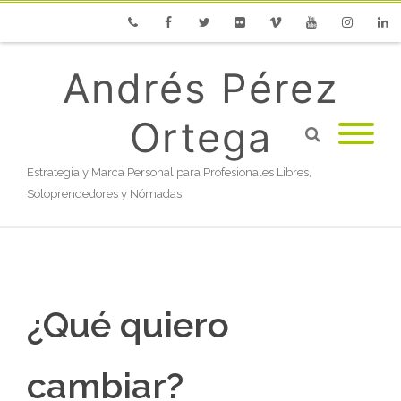
Phone
Facebook
Twitter
Flickr
Vimeo
Youtube
Instagram
Linke
Andrés Pérez
Ortega
Estrategia y Marca Personal para Profesionales Libres,
Soloprendedores y Nómadas
¿Qué quiero
cambiar?