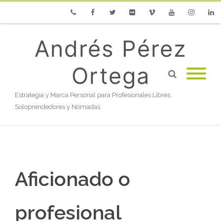
Phone
Facebook
Twitter
Flickr
Vimeo
Youtube
Instagram
Linke
Andrés Pérez
Ortega
Estrategia y Marca Personal para Profesionales Libres,
Soloprendedores y Nómadas
Aficionado o
profesional