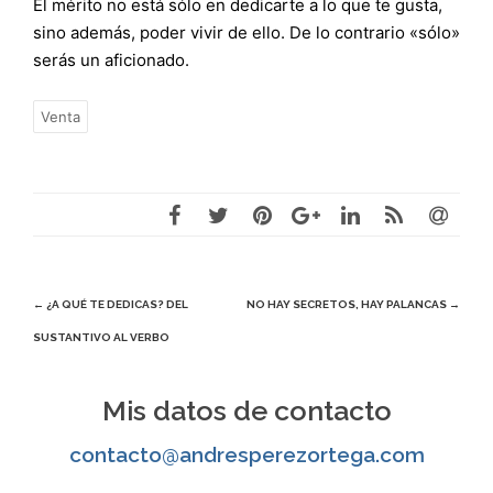
El mérito no está sólo en dedicarte a lo que te gusta,
sino además, poder vivir de ello. De lo contrario «sólo»
serás un aficionado.
Venta
Navegación
←
¿A QUÉ TE DEDICAS? DEL
NO HAY SECRETOS, HAY PALANCAS
→
SUSTANTIVO AL VERBO
de
entradas
Mis datos de contacto
contacto@andresperezortega.com