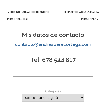
Navegación
←
HOY NO HABLARÉ DE BRANDING
¿EL HÁBITO HACE A LA MARCA
PERSONAL… O SI
PERSONAL?
→
de
entradas
Mis datos de contacto
contacto@andresperezortega.com
Tel. 678 544 817
Categorías