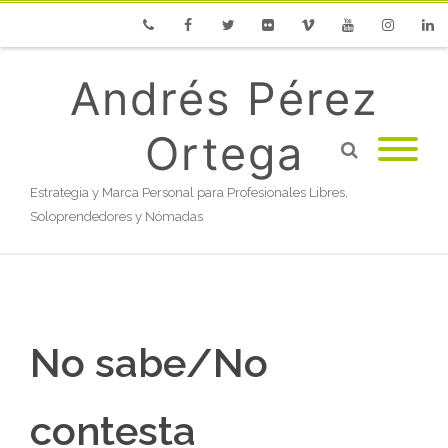
Phone
Facebook
Twitter
Flickr
Vimeo
Youtube
Instagram
Linke
Andrés Pérez
Ortega
Estrategia y Marca Personal para Profesionales Libres,
Soloprendedores y Nómadas
No sabe/No
contesta