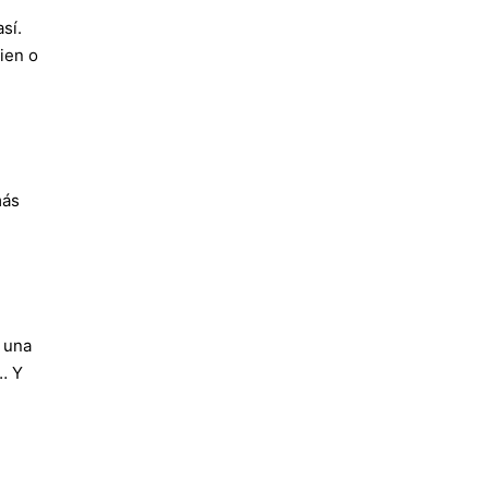
sí.
ien o
más
z una
,… Y