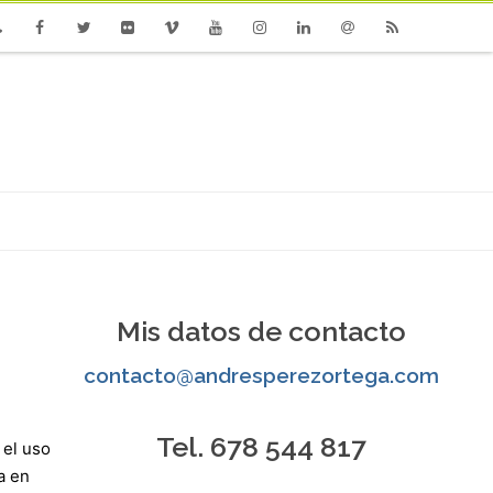
one
Facebook
Twitter
Flickr
Vimeo
Youtube
Instagram
Linkedin
Email
RSS
Mis datos de contacto
contacto@andresperezortega.com
Tel. 678 544 817
 el uso
a en