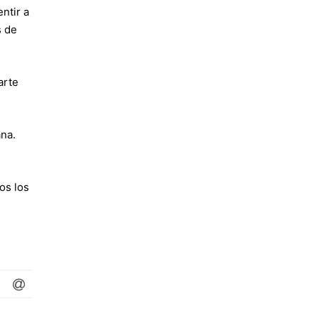
ntir a
s de
arte
ana.
os los