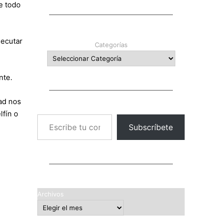
e todo
jecutar
Categorías
nte.
dad nos
lfín o
Escribe tu correo electrónico…
Subscríbete
Archivos