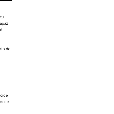
 tu
capaz
ué
nto de
ecide
os de