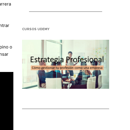
arrera
ntrar
CURSOS UDEMY
pino o
nsar