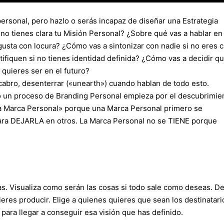
personal, pero hazlo o serás incapaz de diseñar una Estrategia
no tienes clara tu Misión Personal? ¿Sobre qué vas a hablar en
 gusta con locura? ¿Cómo vas a sintonizar con nadie si no eres 
ifiquen si no tienes identidad definida? ¿Cómo vas a decidir q
 quieres ser en el futuro?
abro, desenterrar («unearth») cuando hablan de todo esto.
o un proceso de Branding Personal empieza por el descubrimie
na Marca Personal» porque una Marca Personal primero se
 DEJARLA en otros. La Marca Personal no se TIENE porque
as. Visualiza como serán las cosas si todo sale como deseas. D
ieres producir. Elige a quienes quieres que sean los destinatari
o para llegar a conseguir esa visión que has definido.