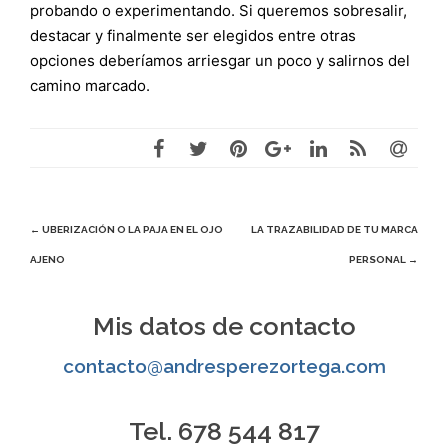
probando o experimentando. Si queremos sobresalir,
destacar y finalmente ser elegidos entre otras
opciones deberíamos arriesgar un poco y salirnos del
camino marcado.
Navegación
←
UBERIZACIÓN O LA PAJA EN EL OJO
LA TRAZABILIDAD DE TU MARCA
AJENO
PERSONAL
→
de
entradas
Mis datos de contacto
contacto@andresperezortega.com
Tel. 678 544 817