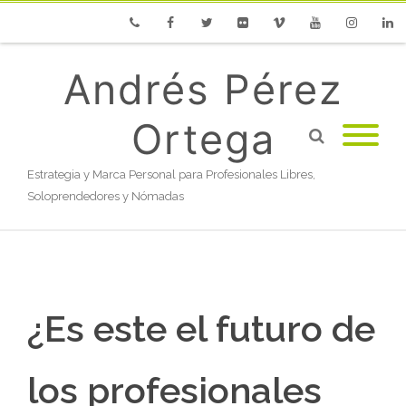
Phone
Facebook
Twitter
Flickr
Vimeo
Youtube
Instagram
Linke
Andrés Pérez
Ortega
Estrategia y Marca Personal para Profesionales Libres,
Soloprendedores y Nómadas
¿Es este el futuro de
los profesionales