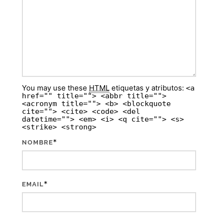
You may use these
HTML
etiquetas y atributos:
<a
href="" title=""> <abbr title="">
<acronym title=""> <b> <blockquote
cite=""> <cite> <code> <del
datetime=""> <em> <i> <q cite=""> <s>
<strike> <strong>
*
NOMBRE
*
EMAIL