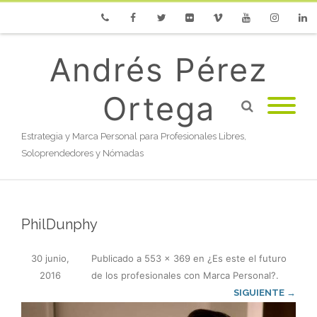
Phone
Facebook
Twitter
Flickr
Vimeo
Youtube
Instagram
Linke
Andrés Pérez
Ortega
Estrategia y Marca Personal para Profesionales Libres,
Soloprendedores y Nómadas
PhilDunphy
30 junio,
Publicado
a
553 × 369
en
¿Es este el futuro
2016
de los profesionales con Marca Personal?
.
SIGUIENTE →